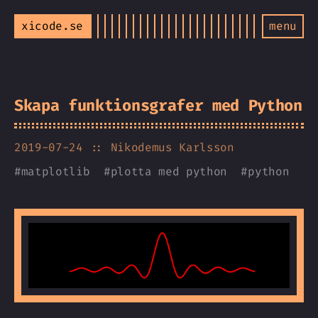
xicode.se
menu
Skapa funktionsgrafer med Python
2019-07-24
:: Nikodemus Karlsson
#
matplotlib
#
plotta med python
#
python